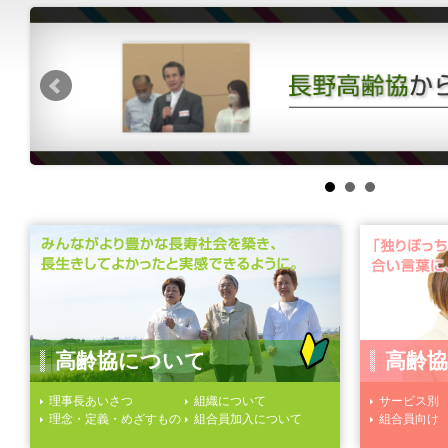
高齢協について
高齢協
理事長あいさつ
組織について
サービス別
理念・定義・めざすもの
組合員加入について
組合員向け