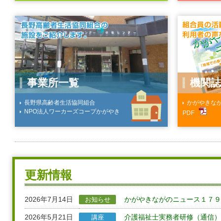
事業所一覧
機関
長野県高齢者生活協同組合
かがやきな
NPO法人ワーカーズコープかがやき
PDF
更新情報
2026年7月14日
かがやきながのニュース１７９
お知らせ
2026年5月21日
介護福祉士実務者研修（通信
講座