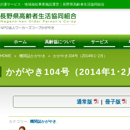
介護サービス・地域福祉事業施設運営｜
長野県高齢者生活協同組合
ホーム
高齢協について
サービス
HOME
機関誌かがやき
かがやき104号（2014年1･2月）
かがやき104号（2014年1･
通常版
冊子版
カテゴリー:
機関誌かがやき
。