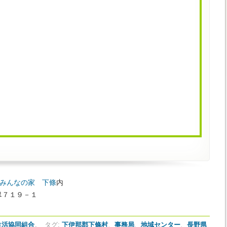
みんなの家 下條
内
陽皐７１９－１
生活協同組合
。
タグ:
下伊那郡下條村
、
事務局
、
地域センター
、
長野県