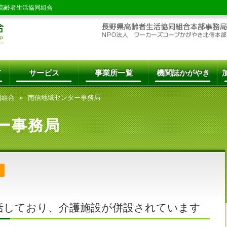
高齢者生活協同組合
て
サービス
事業所一覧
機関誌かがやき
同組合
南信地域センター事務局
ー事務局
括しており、介護施設が併設されています