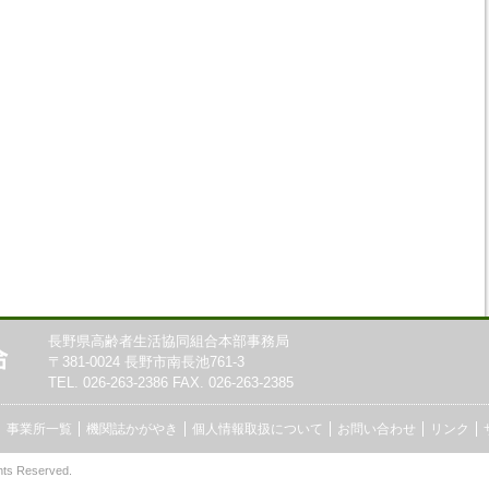
長野県高齢者生活協同組合本部事務局
〒381-0024 長野市南長池761-3
TEL. 026-263-2386 FAX. 026-263-2385
事業所一覧
機関誌かがやき
個人情報取扱について
お問い合わせ
リンク
hts Reserved.