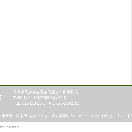
長野県高齢者生活協同組合本部事務局
〒381-0024 長野市南長池761-3
TEL. 026-263-2386 FAX. 026-263-2385
事業所一覧
機関誌かがやき
個人情報取扱について
お問い合わせ
リンク
hts Reserved.