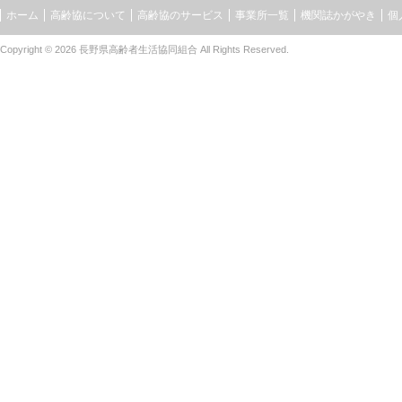
ホーム
高齢協について
高齢協のサービス
事業所一覧
機関誌かがやき
個
Copyright © 2026
長野県高齢者生活協同組合
All Rights Reserved.