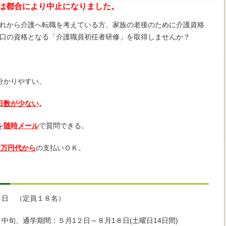
講座は都合により中止になりました。
れから介護へ転職を考えている方、家族の老後のために介護資格
口の資格となる「介護職員初任者研修」を取得しませんか？
分かりやすい。
日数が少ない
。
を
随時
メール
で質問できる。
1万円
代から
の支払いＯＫ。
８
日 （定員１８名）
中旬、通学期間：５月1２日～８月1８日(土曜日14日間)