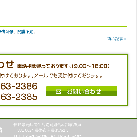
任者研修
、
開講予定
。
前の記事 »
長野県高齢者生活協同組合本部事務局
〒381-0024 長野市南長池761-3
TEL. 026-263-2386 FAX. 026-263-2385