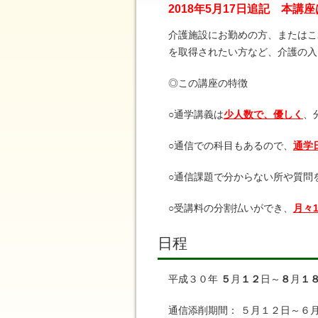
2018年5月17日追記 本
介護施設にお勤めの方、またはこ
を取得されたい方など、介護の入
◎この講座の特徴
○通学講義は
少人数で、優しく
、
○通信での科目もあるので、
通学
○通信課題で分からない所や質問
○受講料の分割払いができ、
月々
日程
平成３０年
５
月
１２
日～
８
月
１
通信添削期間： ５月１２日～６月