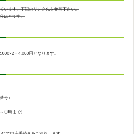
ています。下記のリンク先を参照下さい。
分ほどです。
）
000×2＝4,000円となります。
番号）
～〇時まで）
ルにて申込手続きをご連絡します。