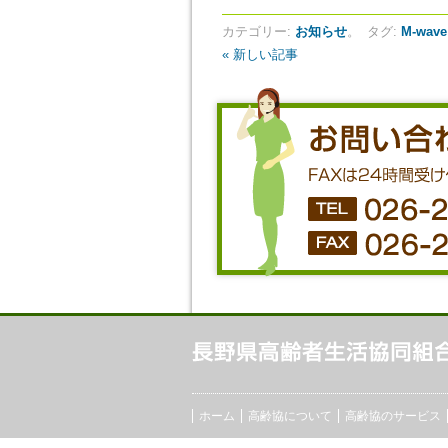
カテゴリー:
お知らせ
。
タグ:
M-wave
« 新しい記事
ホーム
高齢協について
高齢協のサービス