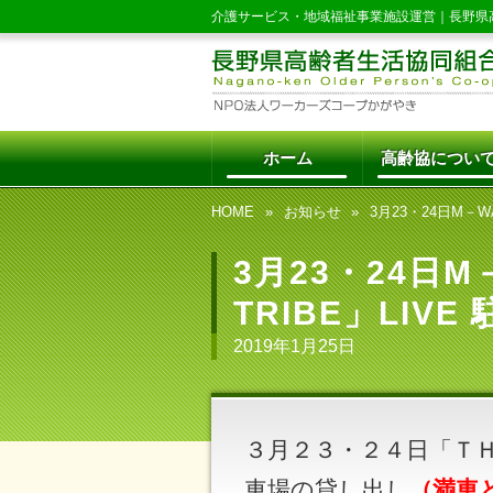
介護サービス・地域福祉事業施設運営｜
長野県
ホーム
高齢協につい
HOME
お知らせ
3月23・24日M－W
3月23・24日M－
TRIBE」LI
2019年1月25日
３月２３・２４日「ＴＨ
車場の貸し出し
（満車