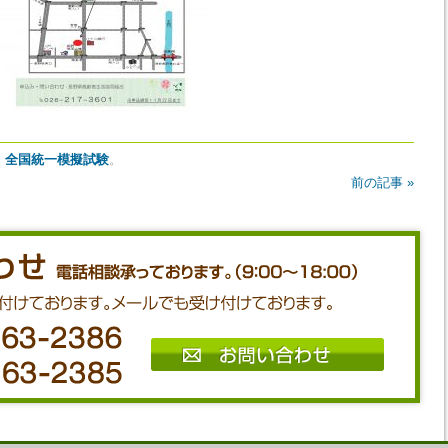
、
全国統一模擬試験
。
前の記事 »