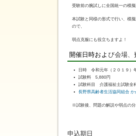
受験前の腕試しに全国統一の模擬
本試験と同様の形式で行い、模擬
ので、
弱点克服にも役立ちますよ！
開催日時およ
び会場、
日時 令和元年（２０１９）
試験料 5,880円
試験科目 介護福祉士試験全
長野県高齢者生活協同組合 
※試験後、問題の解説や弱点の分
申込期日