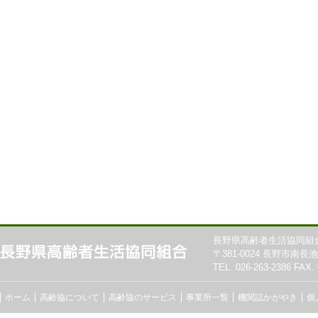
長野県高齢者生活協同組
〒381-0024 長野市南長池7
TEL. 026-263-2386 FAX. 
ホーム
高齢協について
高齢協のサービス
事業所一覧
機関誌かがやき
個