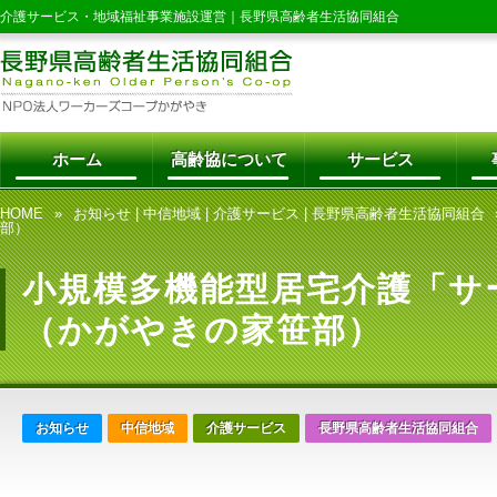
介護サービス・地域福祉事業施設運営｜
長野県高齢者生活協同組合
ホーム
高齢協について
サービス
HOME
お知らせ
|
中信地域
|
介護サービス
|
長野県高齢者生活協同組合
部）
小規模多機能型居宅介護「サ
（かがやきの家笹部）
お知らせ
中信地域
介護サービス
長野県高齢者生活協同組合