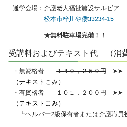
通学会場：介護老人福祉施設サルビア
松本市梓川や倭33234-15
★無料駐車場完備！！
受講料およびテキスト代 （消
・無資格者
１４０，２５０円
➤
（テキストこみ）
・有資格者
１０１，２００円
➤
（テキストこみ）
┗
ヘルパー2級保有者
または
介護職員