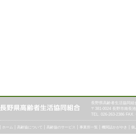
長野県高齢者生活協同組
〒381-0024 長野市南長池7
TEL. 026-263-2386 FAX. 
ホーム
高齢協について
高齢協のサービス
事業所一覧
機関誌かがやき
個