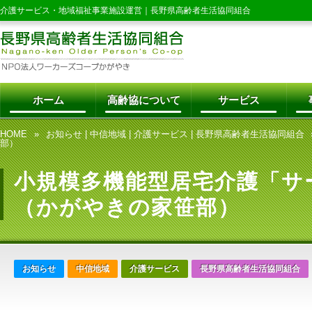
介護サービス・地域福祉事業施設運営｜
長野県高齢者生活協同組合
ホーム
高齢協について
サービス
HOME
お知らせ
|
中信地域
|
介護サービス
|
長野県高齢者生活協同組合
部）
小規模多機能型居宅介護「サ
（かがやきの家笹部）
お知らせ
中信地域
介護サービス
長野県高齢者生活協同組合