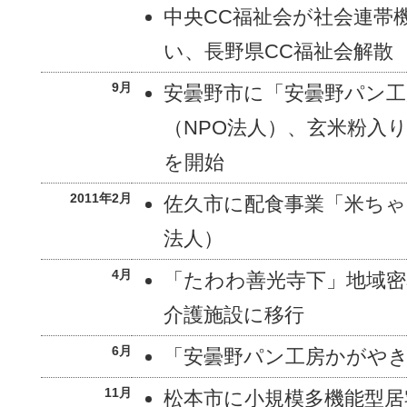
中央CC福祉会が社会連帯
い、長野県CC福祉会解散
9月
安曇野市に「安曇野パン
（NPO法人）、玄米粉入
を開始
2011年2月
佐久市に配食事業「米ちゃ
法人）
4月
「たわわ善光寺下」地域密
介護施設に移行
6月
「安曇野パン工房かがや
11月
松本市に小規模多機能型居