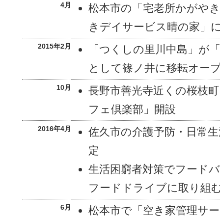
4月
松本市の「宅老所かがや
きデイサービス晴の家」
2015年2月
「つくしの里川中島」が
として篠ノ井に移転オー
10月
長野市善光寺近くの桜枝町
フェ倶楽部」開設
2016年4月
佐久市の介護予防・日常生
定
生活困窮者対策でフード
フードドライブに取り組
6月
松本市で「空き家管理サー