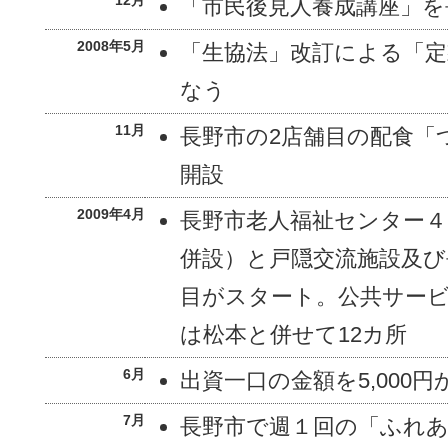
「市民後見人養成講座」を
2008年5月
「生協法」改訂による「定
なう
11月
長野市の2店舗目の配食「
開設
2009年4月
長野市老人福祉センター４
併設）と戸隠交流施設及び
目がスタート。公共サービ
は松本と併せて12カ所
6月
出資一口の金額を5,000円か
7月
長野市で週１回の「ふれ