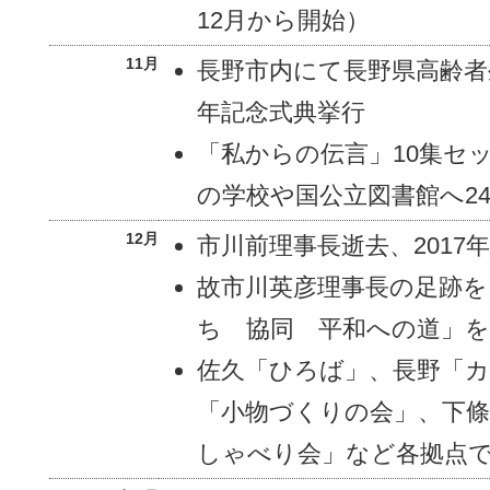
12月から開始）
11月
長野市内にて長野県高齢者
年記念式典挙行
「私からの伝言」10集セ
の学校や国公立図書館へ2
12月
市川前理事長逝去、2017
故市川英彦理事長の足跡
ち 協同 平和への道」を
佐久「ひろば」、長野「カ
「小物づくりの会」、下
しゃべり会」など各拠点