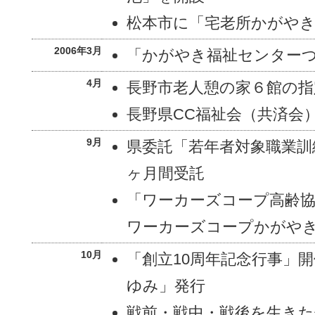
松本市に「宅老所かがやき
2006年3月
「かがやき福祉センター
4月
長野市老人憩の家６館の指
長野県CC福祉会（共済会
9月
県委託「若年者対象職業訓
ヶ月間受託
「ワーカーズコープ高齢協
ワーカーズコープかがやき
10月
「創立10周年記念行事」開
ゆみ」発行
戦前・戦中・戦後を生きた