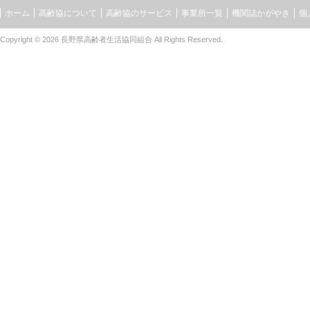
ホーム
高齢協について
高齢協のサービス
事業所一覧
機関誌かがやき
個
Copyright © 2026
長野県高齢者生活協同組合
All Rights Reserved.