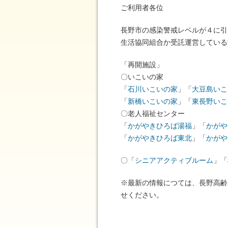
ご利用者各位
長野市の感染警戒レベルが４に引
生活協同組合か受託運営している施
「再開施設」
〇いこいの家
「
石川いこいの家
」「
大豆島いこ
「
新橋いこいの家
」「
東長野いこ
〇老人福祉センター
「
かがやきひろば湯福
」「
かがや
「
かがやきひろば東北
」「
かがや
〇「
シニアアクティブルーム
」「
※最新の情報につては、長野高齢者
せください。