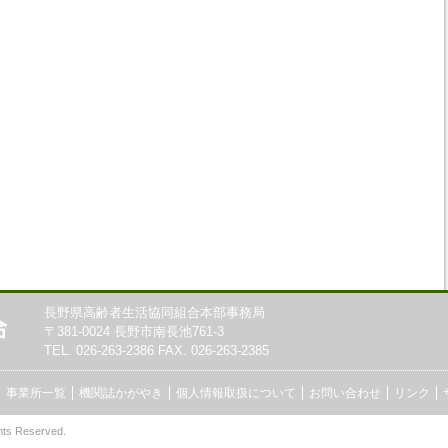
長野県高齢者生活協同組合本部事務局
〒381-0024 長野市南長池761-3
TEL. 026-263-2386 FAX. 026-263-2385
事業所一覧
機関誌かがやき
個人情報取扱について
お問い合わせ
リンク
hts Reserved.