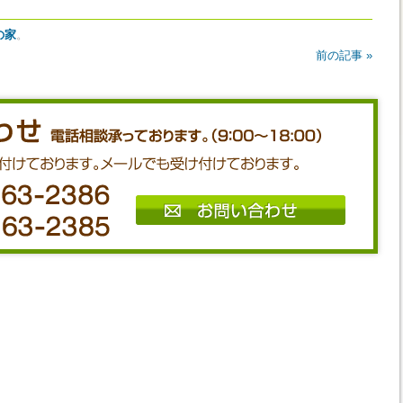
の家
。
前の記事 »