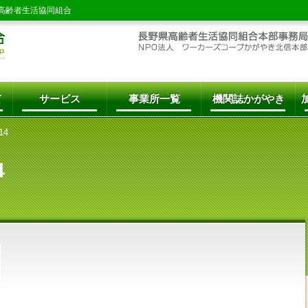
高齢者生活協同組合
て
サービス
事業所一覧
機関誌かがやき
14
4