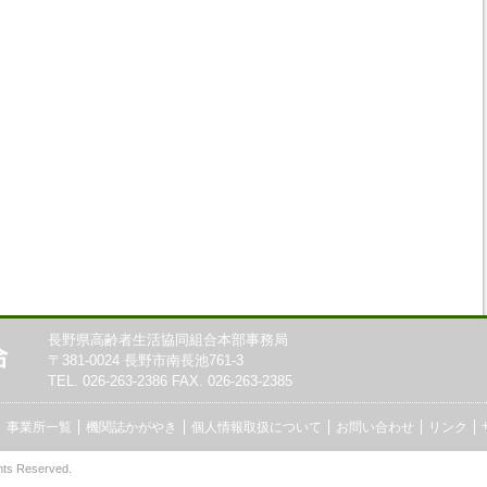
長野県高齢者生活協同組合本部事務局
〒381-0024 長野市南長池761-3
TEL. 026-263-2386 FAX. 026-263-2385
事業所一覧
機関誌かがやき
個人情報取扱について
お問い合わせ
リンク
hts Reserved.