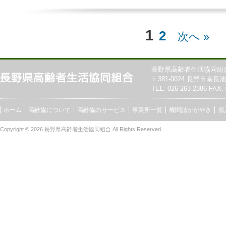
1
2
次へ »
長野県高齢者生活協同組
〒381-0024 長野市南長池7
TEL. 026-263-2386 FAX. 
ホーム
高齢協について
高齢協のサービス
事業所一覧
機関誌かがやき
個
Copyright © 2026
長野県高齢者生活協同組合
All Rights Reserved.