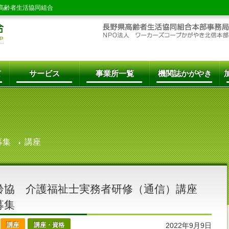
高齢者生活協同組合
て
サービス
事業所一覧
機関誌かがやき
募集
講座
齢協 介護福祉士実務者研修（通信）講座
生募集
講座
講座・資格
2022年9月9日