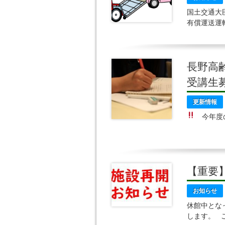
国土交通大
有償運送運
するには、
長野高
受講
更新情報
今年度の
「介
受講生募集
【重要
お知らせ
休館中とな
します。 