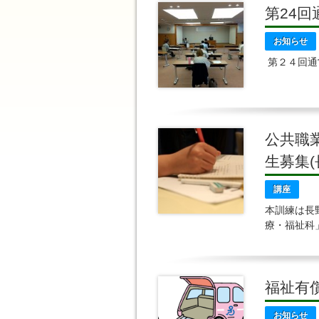
第24
お知らせ
第２４回通
令和
生活協同組
のことと
公共職
生募集
講座
本訓練は長
療・福祉科
資格が２つ
福祉有
お知らせ