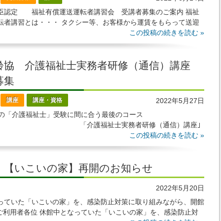
臣認定 福祉有償運送運転者講習会 受講者募集のご案内 福祉
転者講習とは・・・ タクシー等、お客様から運賃をもらって送迎
通常、二種免許が必要になりまが、「福祉有償
この投稿の続きを読む »
齢協 介護福祉士実務者研修（通信）講座
生募集
講座
講座・資格
2022年5月27日
「介護福祉士」受験に間に合う最後のコース
護福祉士実務者研修（通信）講座｣
 この講座の特徴 受講料の貸付制度
この投稿の続きを読む »
】【いこいの家】再開のお知らせ
2022年5月20日
っていた「いこいの家」を、感染防止対策に取り組みながら、開館
ご利用者各位 休館中となっていた「いこいの家」を、感染防止対