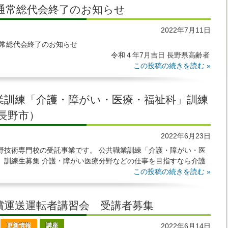
回通常総代会終了のお知らせ
2022年7月11日
常総代会終了のお知らせ
４年7月吉日 長野県高齢者
合 理事長 田中 夏子 謹啓 皆様におかれましては益々ご清栄
この投稿の続きを読む »
業訓練「介護・障がい・医療・福祉科」訓練
(長野市）
2022年6月23日
野技術専門校の受託事業です。 公共職業訓練「介護・障がい・医
」訓練生募集 介護・障がい医療分野などの仕事を目指すなら介護
取得できるこのコースに決定！ ※この
この投稿の続きを読む »
償運送運転者講習会 受講者募集
更新情報
講座
2022年6月14日