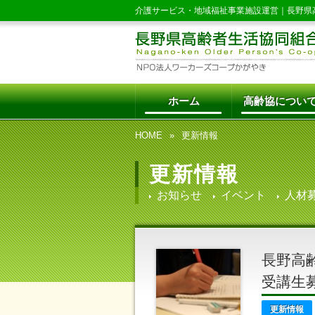
介護サービス・地域福祉事業施設運営｜
長野県
ホーム
高齢協につい
HOME
更新情報
更新情報
お知らせ
イベント
人材
長野高
受講
更新情報