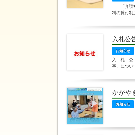
「介護福祉
料の貸付制度
介護福祉士
入札公
お知らせ
入 札 公
事」につい
かがや
お知らせ