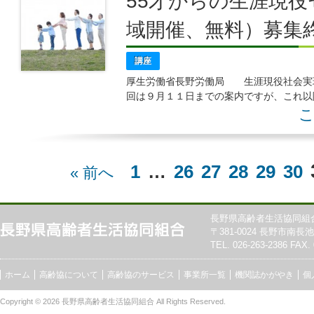
55才からの生涯現
域開催、無料）募集
講座
厚生労働省長野労働局 生涯現役社会実
回は９月１１日までの案内ですが、これ以
市 など県内各地で開催を予定しています。
こ
1
…
26
27
28
29
30
« 前へ
長野県高齢者生活協同組
〒381-0024 長野市南長池7
TEL. 026-263-2386 FAX. 
ホーム
高齢協について
高齢協のサービス
事業所一覧
機関誌かがやき
個
Copyright © 2026
長野県高齢者生活協同組合
All Rights Reserved.