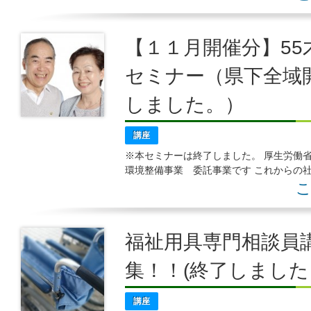
【１１月開催分】5
セミナー（県下全域
しました。）
講座
※本セミナーは終了しました。 厚生労
環境整備事業 委託事業です これからの
セミナーを開催します ５５才以上の方を
こ
福祉用具専門相談員
集！！(終了しました
講座