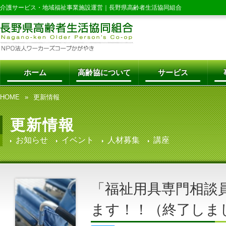
介護サービス・地域福祉事業施設運営｜
長野県高齢者生活協同組合
ホーム
高齢協について
サービス
HOME
更新情報
更新情報
お知らせ
イベント
人材募集
講座
「福祉用具専門相談
ます！！（終了しま