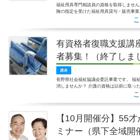
福祉用具専門相談員の資格を取得しません
険の指定を受けた福祉用具貸与・販売事業
ている専門職です。他の介護保険サービス
こ
有資格者復職支援講
者募集！（終了しま
講座
長野県社会福祉協議会委託事業です。 福
消しませんか？ 介護の資格は以前に取っ
ない方、以前にお勤めして いたけれど、
こ
【10月開催分】55
ミナー（県下全域開