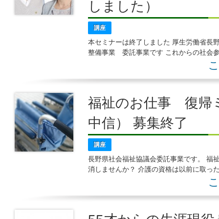
しました）
講座
本セミナーは終了しました 厚生労働省
整備事業 委託事業です これからの社会
ナーを開催します ５５才以上の方を対象に
こ
福祉のお仕事 復帰
中信） 募集終了
講座
長野県社会福祉協議会委託事業です。 福
消しませんか？ 介護の資格は以前に取っ
ない方、以前にお勤めして いたけれど、
こ