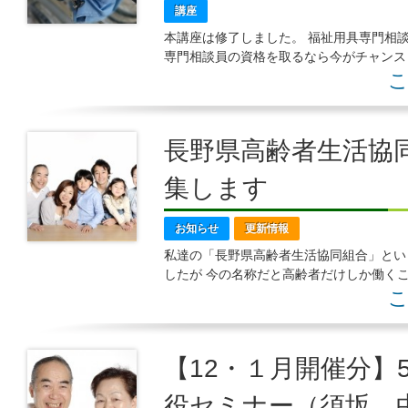
講座
本講座は修了しました。 福祉用具専門相
専門相談員の資格を取るなら今がチャンス
談員講座を開講します。資格取得を希望さ
こ
長野県高齢者生活協
集します
お知らせ
更新情報
私達の「長野県高齢者生活協同組合」とい
したが 今の名称だと高齢者だけしか働く
な活動をしているか名前から想像が難しい
こ
【12・１月開催分】
役セミナー（須坂、