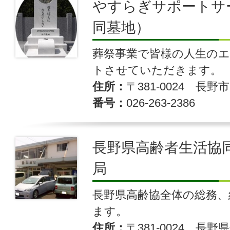
やすらぎサポートサ
同墓地）
葬祭事業で皆様の人生の
トさせていただきます。
住所
〒381-0024 長野
番号
026-263-2386
長野県高齢者生活協
局
長野県高齢協全体の総務、
ます。
住所
〒381-0024 長