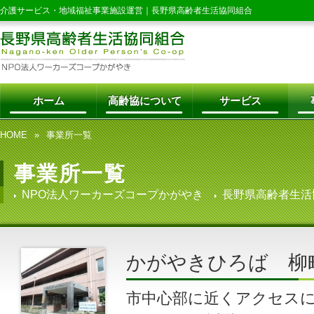
介護サービス・地域福祉事業施設運営｜
長野県高齢者生活協同組合
ホーム
高齢協について
サービス
HOME
事業所一覧
事業所一覧
NPO法人ワーカーズコープかがやき
長野県高齢者生活
かがやきひろば 柳
市中心部に近くアクセス