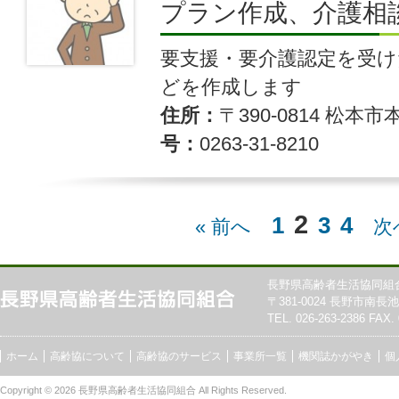
プラン作成、介護相
要支援・要介護認定を受
どを作成します
住所
〒390-0814 松本市
号
0263-31-8210
2
1
3
4
« 前へ
次
長野県高齢者生活協同組
〒381-0024 長野市南長池7
TEL. 026-263-2386 FAX. 
ホーム
高齢協について
高齢協のサービス
事業所一覧
機関誌かがやき
個
Copyright © 2026
長野県高齢者生活協同組合
All Rights Reserved.