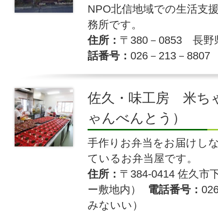
NPO北信地域での生活支
務所です。
住所
〒380－0853 長野
話番号
026－213－8807
佐久・味工房 米ち
ゃんべんとう）
手作りお弁当をお届けし
ているお弁当屋です。
住所
〒384-0414 佐久
ー敷地内）
電話番号
02
みないい）