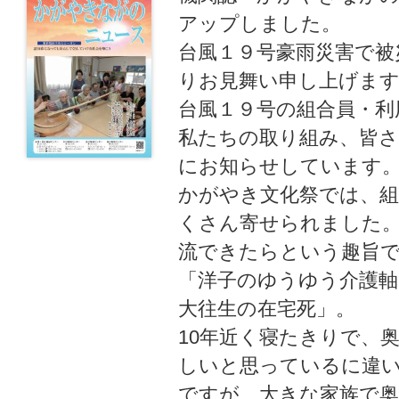
アップしました。
台風１９号豪雨災害で被
りお見舞い申し上げま
台風１９号の組合員・利
私たちの取り組み、皆
にお知らせしています
かがやき文化祭では、
くさん寄せられました
流できたらという趣旨
「洋子のゆうゆう介護軸
大往生の在宅死」。
10年近く寝たきりで、
しいと思っているに違
ですが、大きな家族で