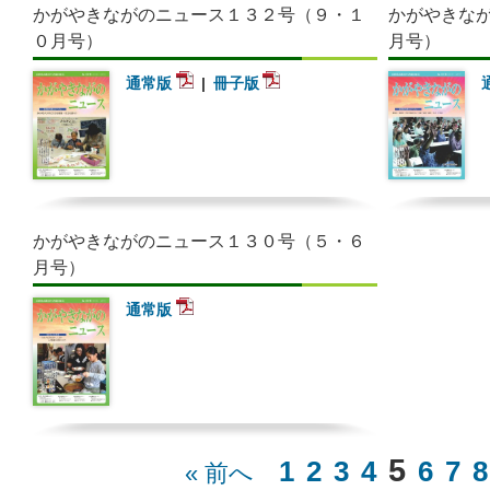
かがやきながのニュース１３２号（９・１
かがやきな
０月号）
月号）
通常版
冊子版
かがやきながのニュース１３０号（５・６
月号）
通常版
5
1
2
3
4
6
7
8
« 前へ