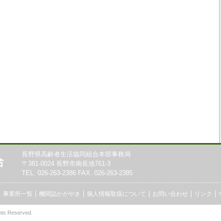
長野県高齢者生活協同組合本部事務局
〒381-0024 長野市南長池761-3
TEL. 026-263-2386 FAX. 026-263-2385
事業所一覧
機関誌かがやき
個人情報取扱について
お問い合わせ
リンク
hts Reserved.