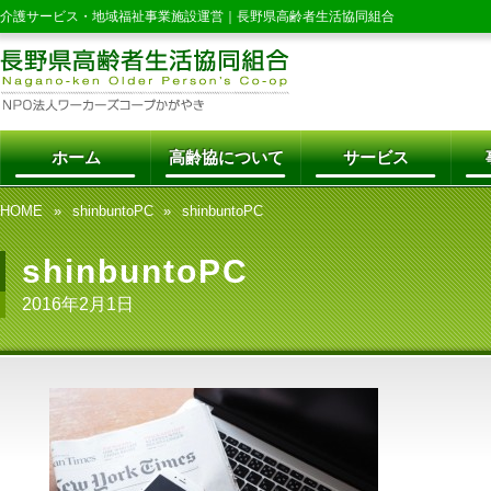
介護サービス・地域福祉事業施設運営｜
長野県高齢者生活協同組合
ホーム
高齢協について
サービス
HOME
shinbuntoPC
shinbuntoPC
shinbuntoPC
2016年2月1日