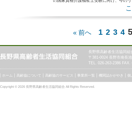
の国家資格介護福祉士受験に向け、今のう
を取得しませんか 本講座の特色 ○通学講
こ
1
2
3
4
« 前へ
長野県高齢者生活協同組
〒381-0024 長野市南長池7
TEL. 026-263-2386 FAX. 
ホーム
高齢協について
高齢協のサービス
事業所一覧
機関誌かがやき
個
Copyright © 2026
長野県高齢者生活協同組合
All Rights Reserved.