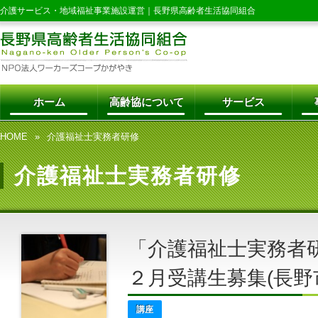
介護サービス・地域福祉事業施設運営｜
長野県高齢者生活協同組合
ホーム
高齢協について
サービス
HOME
介護福祉士実務者研修
介護福祉士実務者研修
「介護福祉士実務者研
２月受講生募集(長野
講座