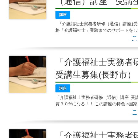
（通信）講座 受講
講座
「介護福祉士実務者研修（通信）講座｣受講
格「介護福祉士」受験までのサポートを
手伝いサービスや、全国
こ
「介護福祉士実務者研
受講生募集(長野市）
講座
「介護福祉士実務者研修（通信）講座｣受
質３０%になる！！ この講座の特色 ○国
ートをしています。 受験申込手
こ
「介護福祉士実務者研