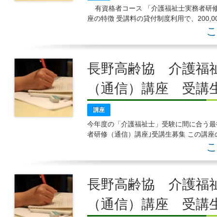
有資格者コース 「介護福祉士実務者研修
座の特徴 受講料の貸付制度利用で、200,
審査あり、制度利用後、
こ
長野高齢協 介護福
（通信）講座 受講
講座
今年度の「介護福祉士」受験に間に合う最
者研修（通信）講座｣受講生募集 この講座
200,000円支給されます。（※審
こ
長野高齢協 介護福
（通信）講座 受講