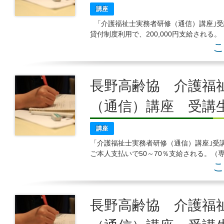
講座
「介護福祉士実務者研修（通信）講座｣受
貸付制度利用で、200,000円支給され
祉士を取得し、2年間介護
こ
長野高齢協 介護福
（通信）講座 受講
講座
「介護福祉士実務者研修（通信）講座｣受講
ご本人支払いで50～70％支給される。（
座
こ
長野高齢協 介護福