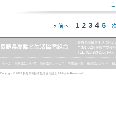
いますよ！！ この講座の特色 国家
こ
4
1
2
3
5
« 前へ
次
長野県高齢者生活協同組
〒381-0024 長野市南長池7
TEL. 026-263-2386 FAX. 
ホーム
高齢協について
高齢協のサービス
事業所一覧
機関誌かがやき
個
Copyright © 2026
長野県高齢者生活協同組合
All Rights Reserved.